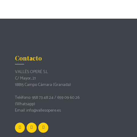
Contacto
VALLÉS OPERÉ S.L
C/ Mayor, 21
18815 Campo Cámara (Granada)
Teléfono: 958 73 48 24 / 659 09 60 26
(Whatsapp)
Email:
info@vallesopere.es