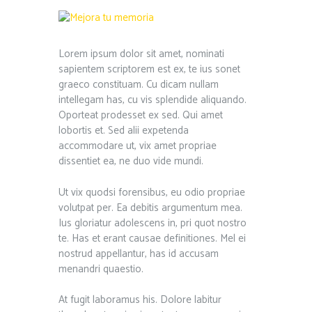
Lorem ipsum dolor sit amet, nominati
sapientem scriptorem est ex, te ius sonet
graeco constituam. Cu dicam nullam
intellegam has, cu vis splendide aliquando.
Oporteat prodesset ex sed. Qui amet
lobortis et. Sed alii expetenda
accommodare ut, vix amet propriae
dissentiet ea, ne duo vide mundi.
Ut vix quodsi forensibus, eu odio propriae
volutpat per. Ea debitis argumentum mea.
Ius gloriatur adolescens in, pri quot nostro
te. Has et erant causae definitiones. Mel ei
nostrud appellantur, has id accusam
menandri quaestio.
At fugit laboramus his. Dolore labitur